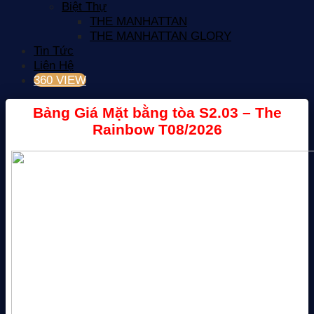
Biệt Thự
THE MANHATTAN
THE MANHATTAN GLORY
Tin Tức
Liên Hệ
360 VIEW
Bảng Giá Mặt bằng tòa S2.03 – The
Rainbow T08/2026