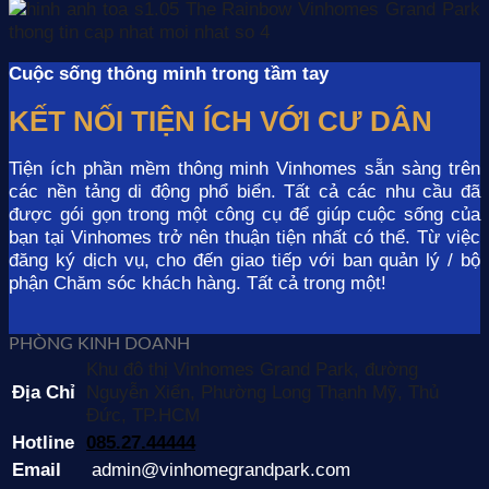
Cuộc sống thông minh trong tầm tay
KẾT NỐI TIỆN ÍCH VỚI CƯ DÂN
Tiện ích phần mềm thông minh Vinhomes sẵn sàng trên
các nền tảng di động phổ biển. Tất cả các nhu cầu đã
được gói gọn trong một công cụ để giúp cuộc sống của
bạn tại Vinhomes trở nên thuận tiện nhất có thể. Từ việc
đăng ký dịch vụ, cho đến giao tiếp với ban quản lý / bộ
phận Chăm sóc khách hàng. Tất cả trong một!
PHÒNG KINH DOANH
Khu đô thị Vinhomes Grand Park, đường
Địa Chỉ
Nguyễn Xiển, Phường Long Thạnh Mỹ, Thủ
Đức, TP.HCM
Hotline
085.27.44444
Email
admin@vinhomegrandpark.com